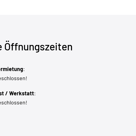
 Öffnungszeiten
ermietung
:
eschlossen!
t / Werkstatt
:
eschlossen!