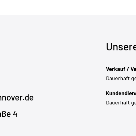
Unsere
Verkauf / V
Dauerhaft g
Kundendiens
nover.de
Dauerhaft g
aße 4